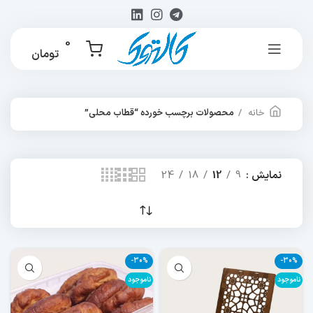
0
تومان
خانه
محصولات برچسب خورده “قطاب محلی”
نمایش
9
12
18
24
-30%
-30%
ناموجود
ناموجود